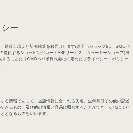
リシー
- 越後上越より新潟銘菓をお届けします(以下当ショップ)は、
GMOペ
)の提供するショッピングカートASPサービス
カラーミーショップ
(当
設するにあたりGMOペパボ株式会社の定めた
プライバシー・ポリシー
す。
関する情報であって、当該情報に含まれる氏名、生年月日その他の記述
ができるもの、及び他の情報と容易に照合することができ、それにより
こととなるものをいいます。