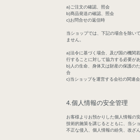
a)ご注文の確認、照会
b)商品発送の確認、照会
c)お問合せの返信時
当ショップでは、下記の場合を除い
ません。
a)法令に基づく場合、及び国の機関
行することに対して協力する必要が
b)人の生命、身体又は財産の保護の
合
c)当ショップを運営する会社の関連
4.個人情報の安全管理
お客様よりお預かりした個人情報の
技術的施策を講じるとともに、当シ
不正な侵入、個人情報の紛失、改ざ