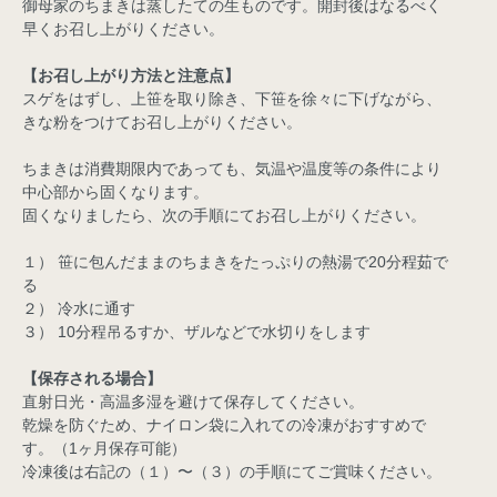
御母家のちまきは蒸したての生ものです。開封後はなるべく
早くお召し上がりください。
【お召し上がり方法と注意点】
スゲをはずし、上笹を取り除き、下笹を徐々に下げながら、
きな粉をつけてお召し上がりください。
ちまきは消費期限内であっても、気温や温度等の条件により
中心部から固くなります。
固くなりましたら、次の手順にてお召し上がりください。
１） 笹に包んだままのちまきをたっぷりの熱湯で20分程茹で
る
２） 冷水に通す
３） 10分程吊るすか、ザルなどで水切りをします
【保存される場合】
直射日光・高温多湿を避けて保存してください。
乾燥を防ぐため、ナイロン袋に入れての冷凍がおすすめで
す。（1ヶ月保存可能）
冷凍後は右記の（１）〜（３）の手順にてご賞味ください。