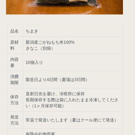
品名
ちまき
原材
新潟産ごがねもち米100%
料
きなこ（別袋）
内容
10個入り
量
消費
製造日より4日間（夏場は3日間）
期限
直射日光を避け、冷暗所に保存
保存
長期保存する際は袋に入れたまま冷凍してくださ
方法
い（1ヶ月保存可能）
発送
常温で発送いたします（夏はクール便にて発送）
方法
有限会社御母家